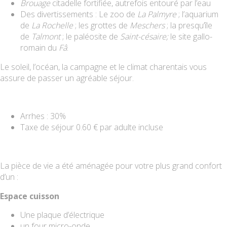
Brouage
citadelle fortifiée, autrefois entouré par l’eau
Des divertissements : Le zoo de
La Palmyre
; l’aquarium
de
La Rochelle
; les grottes de
Meschers
; la presqu’île
de
Talmont
; le paléosite de
Saint-césaire
;
le site gallo-
romain du
Fâ
.
Le soleil, l’océan, la campagne et le climat charentais vous
assure de passer un agréable séjour.
Arrhes : 30%
Taxe de séjour 0.60 € par adulte incluse
La pièce de vie a été aménagée pour votre plus grand confort
d’un :
Espace cuisson
Une plaque d’électrique
un four micro-onde